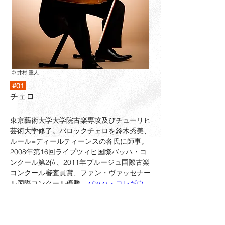
©︎ 井村 重人
#01
チェロ
東京藝術大学大学院古楽専攻及びチューリヒ
芸術大学修了。バロックチェロを鈴木秀美、
ルール=ディールティーンスの各氏に師事。
2008年第16回ライプツィヒ国際バッハ・コ
ンクール第2位、2011年ブルージュ国際古楽
コンクール審査員賞、ファン・ヴァッセナー
ル国際コンクール優勝。
バッハ・コレギウ
ム・ジャパン
、
オーケストラ・リベラ・クラ
シカ
のメンバー。2018年に渡辺祐介氏らと
オルケストル・アヴァン=ギャルド
を創設、