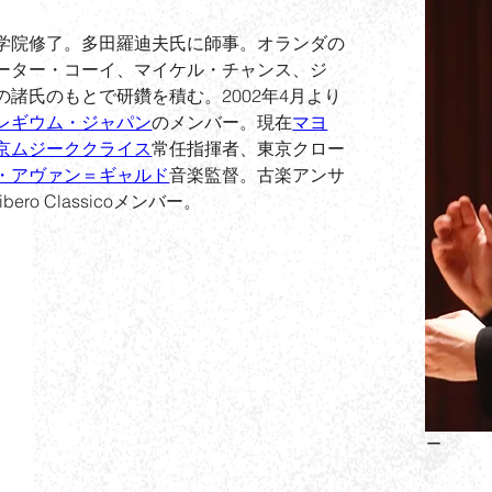
学院修了。多田羅迪夫氏に師事。オランダの
ーター・コーイ、マイケル・チャンス、ジ
の諸氏のもとで研鑽を積む。
2002年4月より
レギウム・ジャパン
のメンバー。現在
マヨ
京ムジーククライス
常任指揮者、東京クロー
・アヴァン＝ギャルド
音楽監督。古楽アンサ
ibero Classicoメンバー。
ー