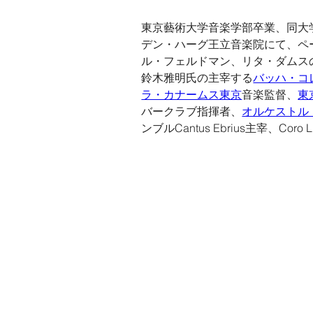
東京藝術大学音楽学部卒業、同大
デン・ハーグ王立音楽院にて、ペ
ル・フェルドマン、リタ・ダムス
鈴木雅明氏の主宰する
バッハ・コ
ラ・カナームス東京
音楽監督、
東
バークラブ指揮者、
オルケストル
ンブルCantus Ebrius主宰、Coro L