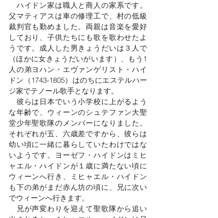
　ハイドン家は職人と商人の家系です。
父マティアスは車の修理工で、村の低級
裁判官も勤めました。両親は音楽を愛好
しており、子供たちにも歌を歌わせたよ
うです。成人した男きょうだいは３人で
（ほかに女きょうだいがいます）、もう1
人の弟ヨハン・エヴァンゲリスト・ハイ
ドン（1743-1805）はのちにエステルハー
ジ家でテノール歌手となります。
　彼らは日本でいう小学校に上がるよう
な年齢で、ウィーンのシュテファン大聖
堂少年聖歌隊のメンバーになりました。
それぞれが五、六歳差ですから、彼らは
幼い頃に一緒に暮らしていたわけではな
いようです。ヨーゼフ・ハイドンはミヒ
ャエル・ハイドンが１歳に満たない頃に
ウィーンへ行き、ミヒャエル・ハイドン
も下の弟がまだ赤ん坊の頃に、兄に次い
でウィーンへ行きます。
　兄が声変わりを迎えて聖歌隊から追い