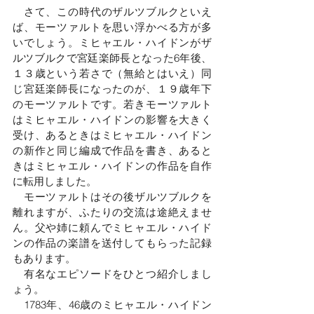
　さて、この時代のザルツブルクといえ
ば、モーツァルトを思い浮かべる方が多
いでしょう。ミヒャエル・ハイドンがザ
ルツブルクで宮廷楽師長となった6年後、
１３歳という若さで（無給とはいえ）同
じ宮廷楽師長になったのが、１９歳年下
のモーツァルトです。若きモーツァルト
はミヒャエル・ハイドンの影響を大きく
受け、あるときはミヒャエル・ハイドン
の新作と同じ編成で作品を書き、あると
きはミヒャエル・ハイドンの作品を自作
に転用しました。
　モーツァルトはその後ザルツブルクを
離れますが、ふたりの交流は途絶えませ
ん。父や姉に頼んでミヒャエル・ハイド
ンの作品の楽譜を送付してもらった記録
もあります。
　有名なエピソードをひとつ紹介しまし
ょう。
　1783年、46歳のミヒャエル・ハイドン