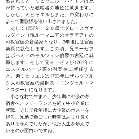
出されると、ミヒャエル・ハイドンは兄
が持っていた独唱者の地位に就きます。
しかし、ミヒャエルもまた、声変わりに
よって聖歌隊を追い出されました。
　そして1757年、２０歳でグロースヴァ
ルダイン（現ルーマニアのオラデア）の
司教宮廷の音楽家となり、3年後には宮廷
楽長に就任します。この頃、兄ヨーゼフ
はボヘミアのモルツィン伯爵の宮廷に就
職します。そして兄ヨーゼフが1761年に
エステルハージ家の副楽長に就任する
と、弟ミヒャエルは1763年にザルツブル
ク大司教宮廷の楽師長（コンツェルトマ
イスター）になります。
　小さな村で生まれ、少年期に都会の寄
宿舎へ。フリーランスを経て中小企業に
就職、そして数年後に大企業のポストを
得る。兄弟で過ごした時間はあまり長く
ありませんでしたが、似た人生を歩んで
いるのが面白いですね。