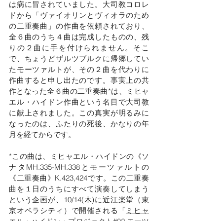
は病に冒されていました。大司教コロレ
ドから「ヴァイオリンとヴィオラのため
の二重奏曲」の作曲を依頼されており、
全６曲のうち４曲は完成したものの、残
りの２曲に手を付けられません。そこ
で、ちょうどザルツブルクに帰郷してい
たモーツァルトが、その２曲を代わりに
作曲すると申し出たのです。事実上の共
作となった全６曲の二重奏曲*は、ミヒャ
エル・ハイドン作曲という名目で大司教
に献上されました。この真実が明るみに
なったのは、ふたりの死後、かなりの年
月を経てからです。
*この曲は、ミヒャエル・ハイドンの《ソ
ナタMH.335-MH.338とモーツァルトの
《二重奏曲》K.423,424です。この二重奏
曲を１日のうちにすべて演奏してしまう
という企画が、10/14(木)に近江楽堂（東
京オペラシティ）で開催される「
ミヒャ