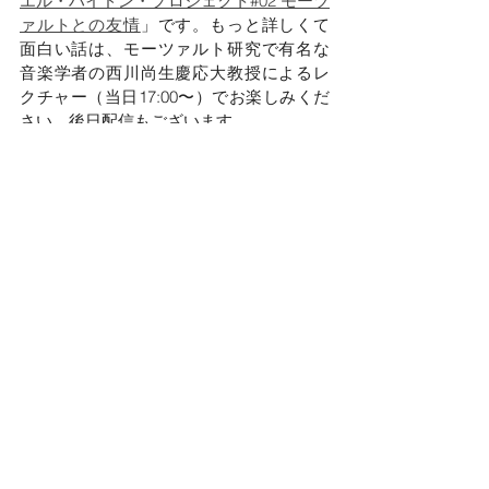
エル・ハイドン・プロジェクト#02 モーツ
ァルトとの友情
」です。もっと詳しくて
面白い話は、モーツァルト研究で有名な
音楽学者の西川尚生慶応大教授によるレ
クチャー（当日17:00〜）でお楽しみくだ
さい。後日配信もございます。
次回 ⇨（３）ミヒャエル・ハイドンの生涯
［後編］〜歴史への影響と晩年
連載「古を現に見ゆ」
すべて表示
関連記事